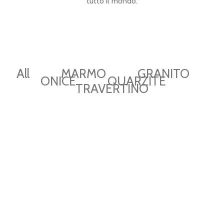
tutto il mondo.
All
MARMO
GRANITO
ONICE
QUARZITE
TRAVERTINO